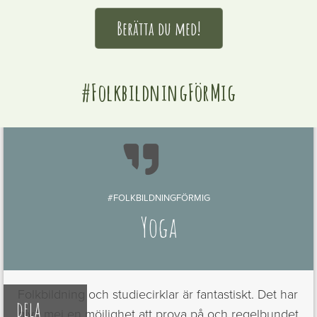
Berätta du med!
#FolkbildningFörMig

#FOLKBILDNINGFÖRMIG
Yoga
Folkbildning och studiecirklar är fantastiskt. Det har
dela
givit mej en möjlighet att prova på och regelbundet