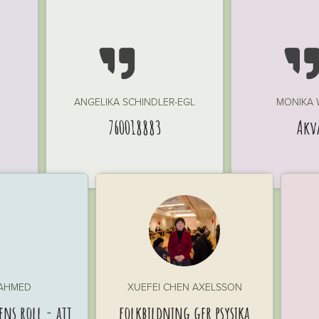

ANGELIKA SCHINDLER-EGL
MONIKA
760018883
Akv
 AHMED
XUEFEI CHEN AXELSSON
ns roll - att
folkbildning ger psysika