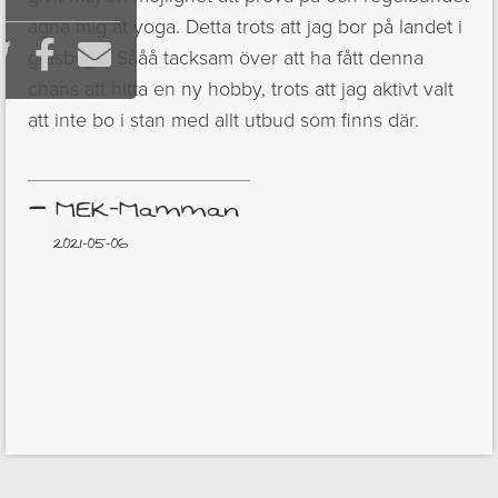
ägna mig åt yoga. Detta trots att jag bor på landet i



glesbygd. Sååå tacksam över att ha fått denna
chans att hitta en ny hobby, trots att jag aktivt valt
att inte bo i stan med allt utbud som finns där.
–
MEK-Mamman
2021-05-06