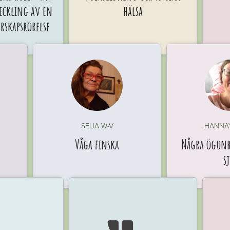
veckling av en
hälsa
skapsrörelse
SEIJA W-V
HANNA
Våga finska
Några ögonb
s