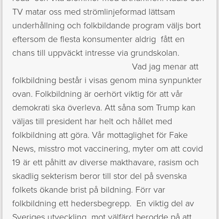
TV matar oss med strömlinjeformad lättsam
underhållning och folkbildande program väljs bort
eftersom de flesta konsumenter aldrig fått en
chans till uppväckt intresse via grundskolan.
Vad jag menar att
folkbildning består i visas genom mina synpunkter
ovan. Folkbildning är oerhört viktig för att vår
demokrati ska överleva. Att såna som Trump kan
väljas till president har helt och hållet med
folkbildning att göra. Vår mottaglighet för Fake
News, misstro mot vaccinering, myter om att covid
19 är ett påhitt av diverse makthavare, rasism och
skadlig sekterism beror till stor del på svenska
folkets ökande brist på bildning. Förr var
folkbildning ett hedersbegrepp. En viktig del av
Sveriges utveckling mot välfärd berodde på att