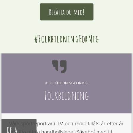
Berätta du med!
#FolkbildningFörMig

#FOLKBILDNINGFÖRMIG
Folkbildning
Våra sportreportrar i TV och radio tillåts år efter år
dela
fortsätta uttala handbollslaget Sävehof med f i