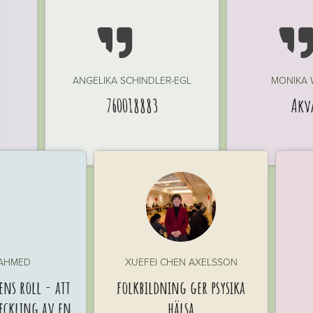

ANGELIKA SCHINDLER-EGL
MONIKA
760018883
Akv
 AHMED
XUEFEI CHEN AXELSSON
ns roll - att
folkbildning ger psysika
veckling av en
hälsa