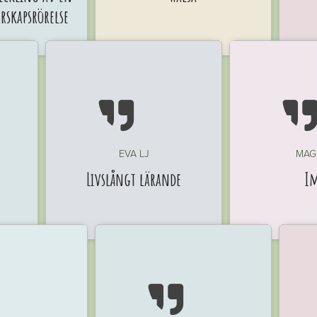
skapsrörelse

EVA LJ
MAG
Livslångt lärande
I
