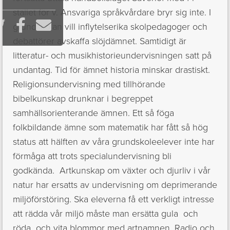
stället för v. Ansvariga språkvårdare bryr sig inte. I



grundskolan vill inflytelserika skolpedagoger och
debattörer avskaffa slöjdämnet. Samtidigt är
litteratur- och musikhistorieundervisningen satt på
undantag. Tid för ämnet historia minskar drastiskt.
Religionsundervisning med tillhörande
bibelkunskap drunknar i begreppet
samhällsorienterande ämnen. Ett så föga
folkbildande ämne som matematik har fått så hög
status att hälften av våra grundskoleelever inte har
förmåga att trots specialundervisning bli
godkända. Artkunskap om växter och djurliv i vår
natur har ersatts av undervisning om deprimerande
miljöförstöring. Ska eleverna få ett verkligt intresse
att rädda vår miljö måste man ersätta gula och
röda och vita blommor med artnamnen. Radio och