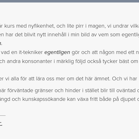
år kurs med nyfikenhet, och lite pirr i magen, vi undrar vi
fen har det blivit nytt innehåll i min bild av vem som egentl
n.
a vad en it-tekniker
egentligen
gör och att någon med ett
och andra konsonanter i märklig följd också tycker bäst om 
 vi alla för att lära oss mer om det här ämnet. Och vi har
när förväntade gränser och hinder i stället blir till ovänta
ngd och kunskapssökande kan växa fritt både på djupet
C