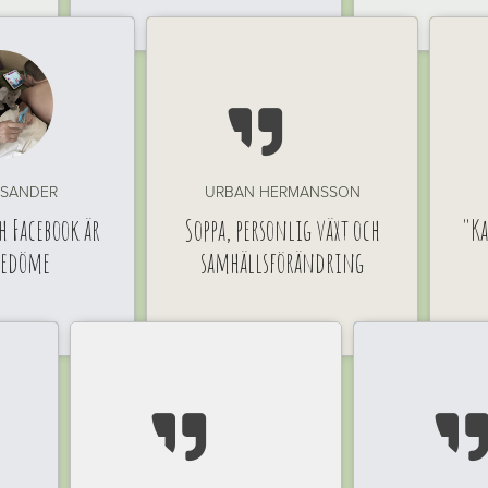

ISANDER
URBAN HERMANSSON
h Facebook är
Soppa, personlig växt och
"Ka
redöme
samhällsförändring
