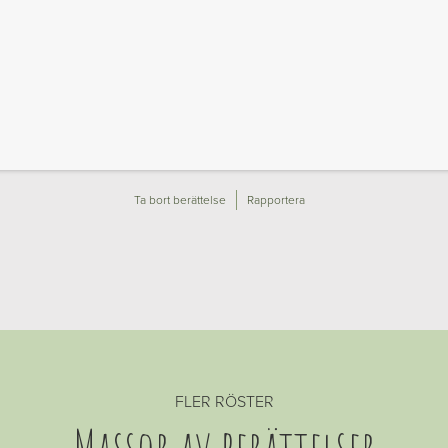
Ta bort berättelse
Rapportera
FLER RÖSTER
Massor av berättelser