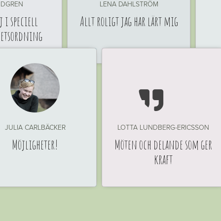
INDGREN
LENA DAHLSTRÖM
 i speciell
Allt roligt jag har lärt mig
hetsordning

JULIA CARLBÄCKER
LOTTA LUNDBERG-ERICSSON
Möjligheter!
Möten och delande som ger
kraft