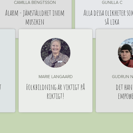
CAMILLA BENGTSSON
GUNILLA C
Alarm - jämställdhet inom
Alla dessa olikheter so
musiken
så lika
MARIE LANGAARD
GUDRUN N
t
Folkbildning är viktigt på
det han
riktigt!
empow