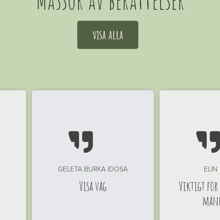
visa alla

GELETA BURKA IDOSA
ELIN
Visa väg
Viktigt för
män