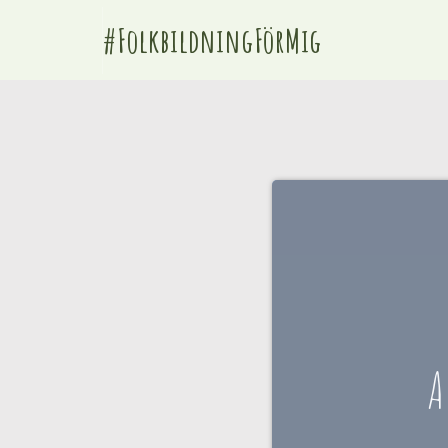
#FolkbildningFörMig
A