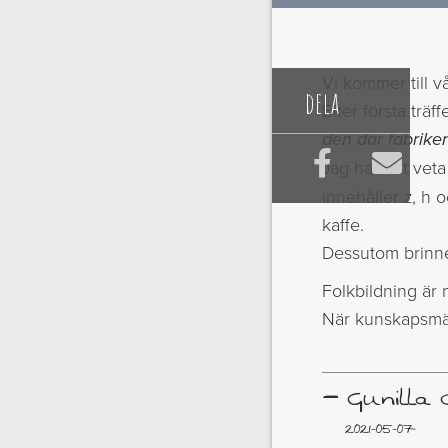
Vi kommer till v
dela
Efter första träf
den där fabrike



Jag har fått vet
innehåller z, h 
kaffe.
Dessutom brinner
Folkbildning är 
När kunskapsmä
–
Gunilla 
2021-05-07