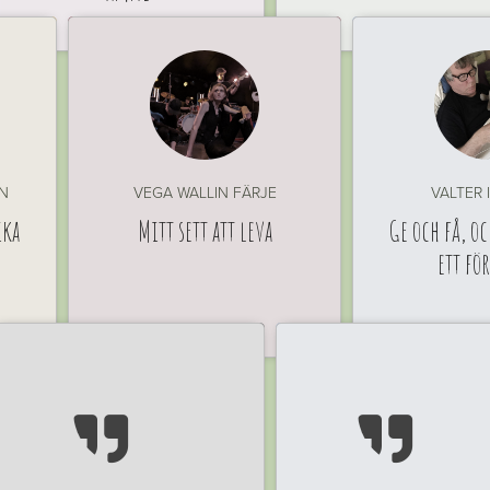
N
VEGA WALLIN FÄRJE
VALTER 
ika
Mitt sett att leva
Ge och få, oc
ett fö

