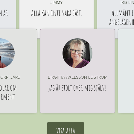
JIMMY
IRIS L
m är
Alla kan inte vara bäst.
Allmänt ej
angelägen
ORRFJÄRD
BIRGITTA AXELSSON EDSTRÖM
dlar om
Jag är stolt över mig själv!
erment
visa alla