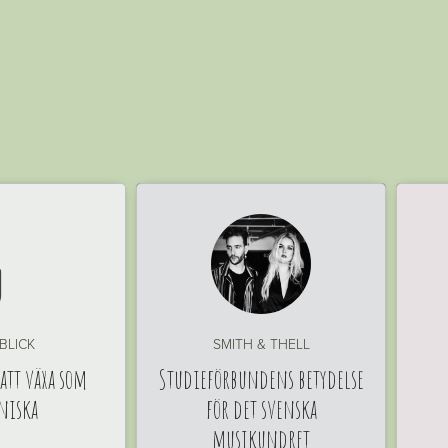

 BLICK
SMITH & THELL
 att växa som
Studieförbundens betydelse
niska
för det svenska
musikundret