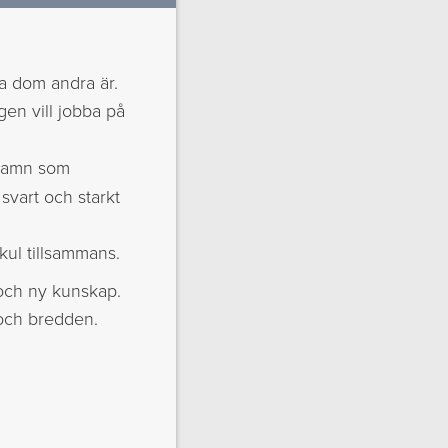
lka dom andra är.
igen vill jobba på
 namn som
svart och starkt
 kul tillsammans.
d och ny kunskap.
 och bredden.