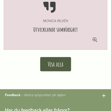

MONICA RILVÉN
Utvecklande samhörighet

Visa alla
Feedback
– lämna synpunkter på sajten
Har du feedback eller frågor?