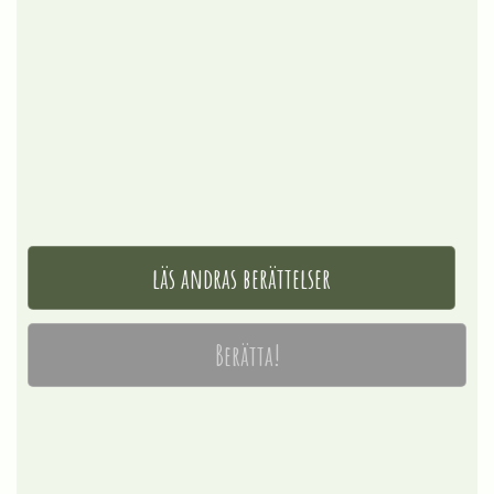
läs andras berättelser
Berätta!