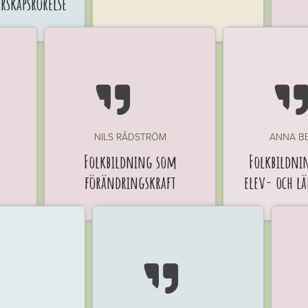
skapsrörelse

NILS RÅDSTRÖM
ANNA B
Folkbildning som
Folkbildni
förändringskraft
elev- och lä
