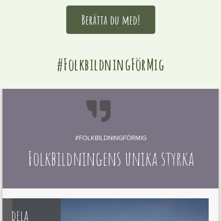
Berätta du med!
#FolkbildningFörMig

#FOLKBILDNINGFÖRMIG
Folkbildningens unika styrka
dela