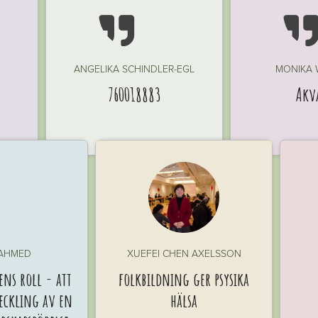

ANGELIKA SCHINDLER-EGL
MONIKA
760018883
Akv
 AHMED
XUEFEI CHEN AXELSSON
ns roll - att
folkbildning ger psysika
veckling av en
hälsa