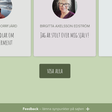
ORRFJÄRD
BIRGITTA AXELSSON EDSTRÖM
dlar om
Jag är stolt över mig själv!
erment
visa alla
Feedback
– lämna synpunkter på sajten