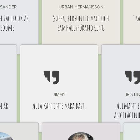
ISANDER
URBAN HERMANSSON
h Facebook är
Soppa, personlig växt och
"Ka
redöme
samhällsförändring

JIMMY
IRIS L
m är
Alla kan inte vara bäst.
Allmänt ej
angelägen