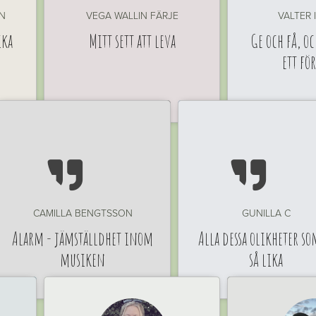
N
VEGA WALLIN FÄRJE
VALTER 
ika
Mitt sett att leva
Ge och få, oc
ett fö


CAMILLA BENGTSSON
GUNILLA C
Alarm - jämställdhet inom
Alla dessa olikheter so
musiken
så lika