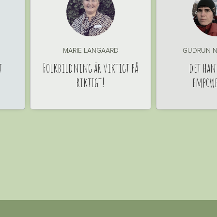
MARIE LANGAARD
GUDRUN N
t
Folkbildning är viktigt på
det han
riktigt!
empow