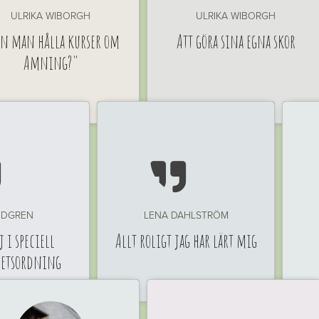
ULRIKA WIBORGH
ULRIKA WIBORGH
n man hålla kurser om
Att göra sina egna skor
Amning?"


INDGREN
LENA DAHLSTRÖM
 i speciell
Allt roligt jag har lärt mig
hetsordning