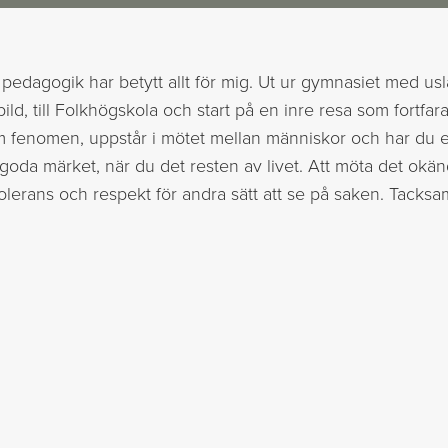
pedagogik har betytt allt för mig. Ut ur gymnasiet med us
ild, till Folkhögskola och start på en inre resa som fortfar
m fenomen, uppstår i mötet mellan människor och har du 
goda märket, när du det resten av livet. Att möta det okänd
 Tolerans och respekt för andra sätt att se på saken. Tacksa