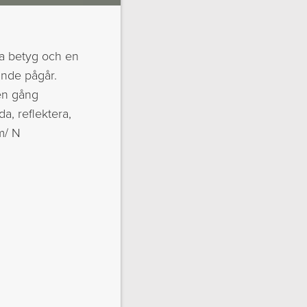
la betyg och en
ande pågår.
en gång
a, reflektera,
m/ N