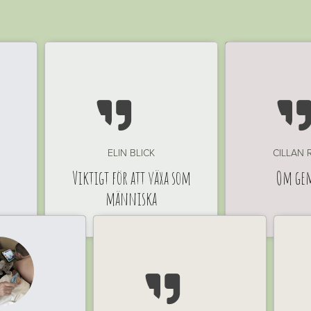

ELIN BLICK
CILLAN
Viktigt för att växa som
Om ge
människa
