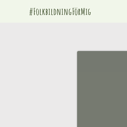
#FolkbildningFörMig