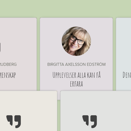

 RUDBERG
BIRGITTA AXELSSON EDSTRÖM
menskap
Upplevelser alla kan få
Den
erfara

