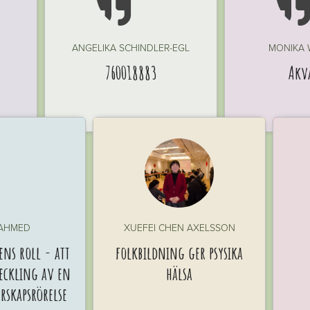

ANGELIKA SCHINDLER-EGL
MONIKA
760018883
Akv
 AHMED
XUEFEI CHEN AXELSSON
ns roll - att
folkbildning ger psysika
veckling av en
hälsa
skapsrörelse