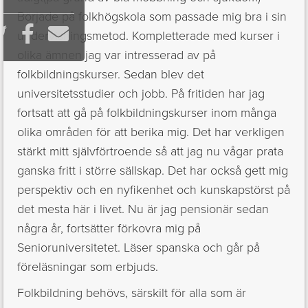
Började på folkhögskola som passade mig bra i sin



undervisningsmetod. Kompletterade med kurser i
olika ämnen jag var intresserad av på
folkbildningskurser. Sedan blev det
universitetsstudier och jobb. På fritiden har jag
fortsatt att gå på folkbildningskurser inom många
olika områden för att berika mig. Det har verkligen
stärkt mitt självförtroende så att jag nu vågar prata
ganska fritt i större sällskap. Det har också gett mig
perspektiv och en nyfikenhet och kunskapstörst på
det mesta här i livet. Nu är jag pensionär sedan
några år, fortsätter förkovra mig på
Senioruniversitetet. Läser spanska och går på
föreläsningar som erbjuds.
Folkbildning behövs, särskilt för alla som är