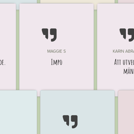

MAGGIE S
KARIN AB
de.
Impo
Att utve
män
