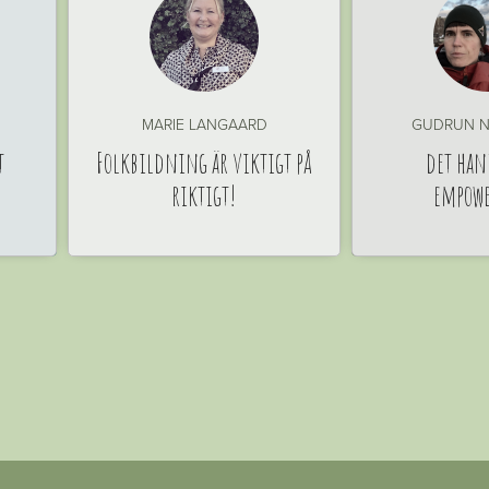
MARIE LANGAARD
GUDRUN N
t
Folkbildning är viktigt på
det han
riktigt!
empow