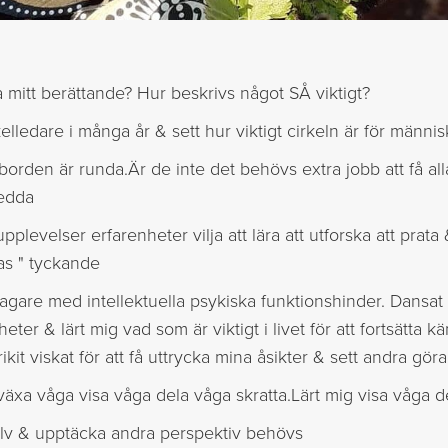
a mitt berättande? Hur beskrivs något SÅ viktigt?
elledare i många år & sett hur viktigt cirkeln är för männis
t borden är runda.Är de inte det behövs extra jobb att få al
sedda
upplevelser erfarenheter vilja att lära att utforska att prata 
as " tyckande
gare med intellektuella psykiska funktionshinder. Dansat 
eter & lärt mig vad som är viktigt i livet för att fortsätta k
rikit viskat för att få uttrycka mina åsikter & sett andra g
växa våga visa våga dela våga skratta.Lärt mig visa våga d
jälv & upptäcka andra perspektiv behövs