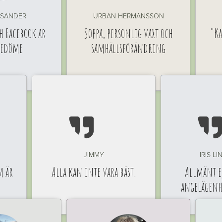
ISANDER
URBAN HERMANSSON
h Facebook är
Soppa, personlig växt och
"Ka
redöme
samhällsförändring

JIMMY
IRIS L
m är
Alla kan inte vara bäst.
Allmänt ej
angelägen