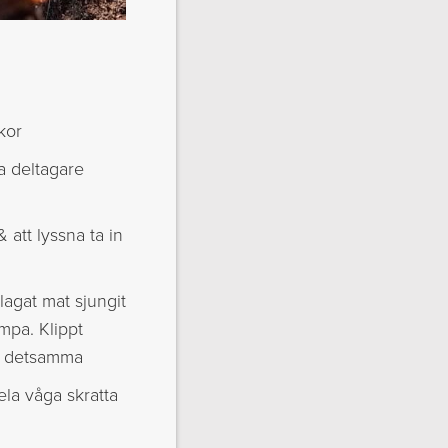
kor
la deltagare
& att lyssna ta in
lagat mat sjungit
ämpa. Klippt
öra detsamma
ela våga skratta