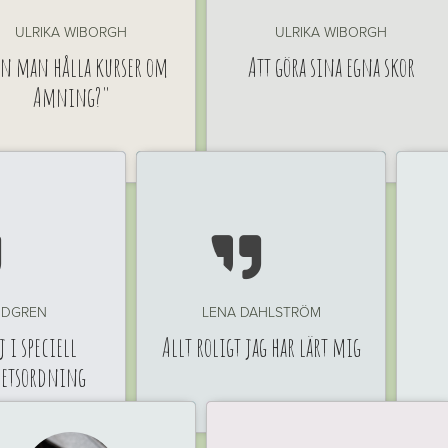
ULRIKA WIBORGH
ULRIKA WIBORGH
n man hålla kurser om
Att göra sina egna skor
Amning?"


INDGREN
LENA DAHLSTRÖM
 i speciell
Allt roligt jag har lärt mig
hetsordning