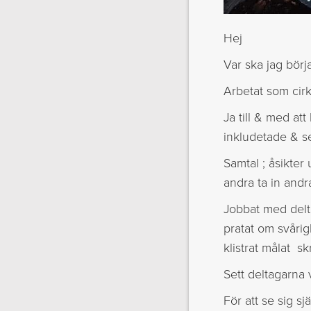
Hej
Var ska jag börj
Arbetat som cirk
Ja till & med at
inkludetade & 
Samtal ; åsikter 
andra ta in andr
Jobbat med delta
pratat om svårigh
klistrat målat sk
Sett deltagarna 
För att se sig s