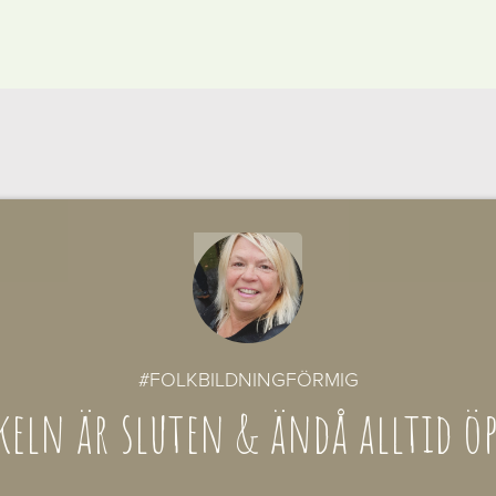
2021-05-10
#FOLKBILDNINGFÖRMIG
keln är sluten & ändå alltid ö