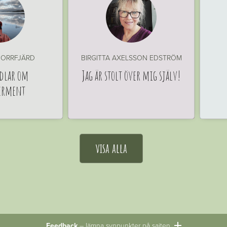
ORRFJÄRD
BIRGITTA AXELSSON EDSTRÖM
dlar om
Jag är stolt över mig själv!
erment
visa alla
Feedback
– lämna synpunkter på sajten