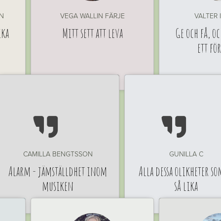
N
VEGA WALLIN FÄRJE
VALTER 
ika
Mitt sett att leva
Ge och få, oc
ett fö


CAMILLA BENGTSSON
GUNILLA C
Alarm - jämställdhet inom
Alla dessa olikheter so
musiken
så lika