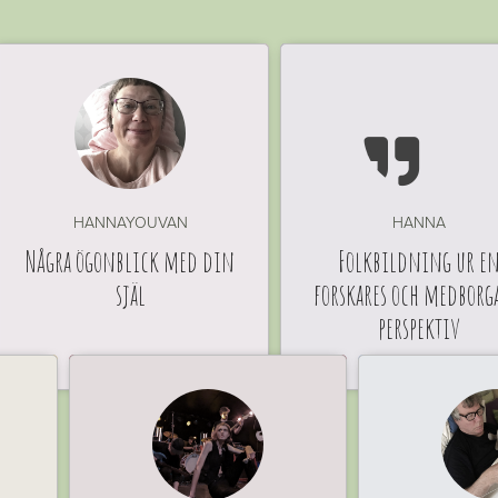

HANNAYOUVAN
HANNA
Några ögonblick med din
Folkbildning ur e
själ
forskares och medborg
perspektiv