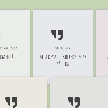


NORRFJÄRD
GUNILLA C
erment!
Alla dessa olikheter som är
så lika

