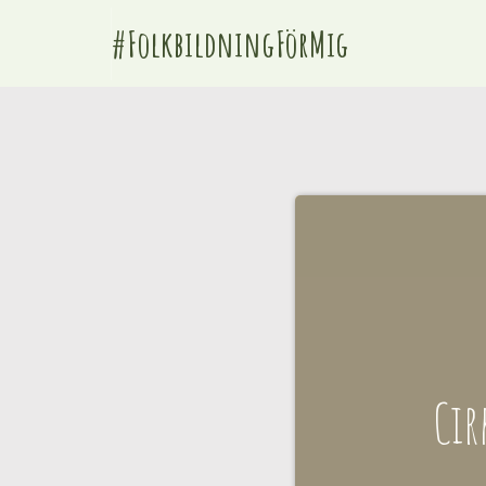
#FolkbildningFörMig
Cir