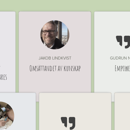
JAKOB LINDKVIST
GUDRUN 
n
Omsättandet av kunskap
Empow
ares
