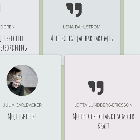


INDGREN
LENA DAHLSTRÖM
 i speciell
Allt roligt jag har lärt mig
hetsordning

JULIA CARLBÄCKER
LOTTA LUNDBERG-ERICSSON
Möjligheter!
Möten och delande som ger
kraft