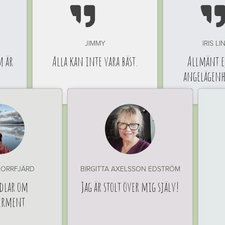

JIMMY
IRIS L
m är
Alla kan inte vara bäst.
Allmänt ej
angelägen
ORRFJÄRD
BIRGITTA AXELSSON EDSTRÖM
dlar om
Jag är stolt över mig själv!
erment