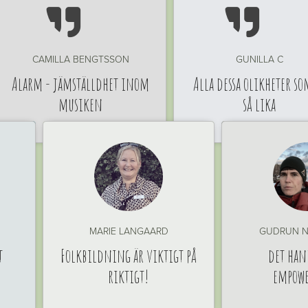


CAMILLA BENGTSSON
GUNILLA C
Alarm - jämställdhet inom
Alla dessa olikheter so
musiken
så lika
MARIE LANGAARD
GUDRUN N
t
Folkbildning är viktigt på
det han
riktigt!
empow