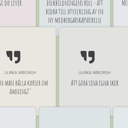
ge du lever
Folkbildningens roll - att
Möj
bidra till utveckling av en
ny medborgarskapsrörelse


ULRIKA WIBORGH
ULRIKA WIBORGH
n man hålla kurser om
Att göra sina egna skor
Amning?"