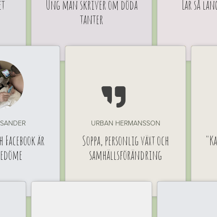
et
Ung man skriver om döda
Lär så län
tanter

ISANDER
URBAN HERMANSSON
h Facebook är
Soppa, personlig växt och
"Ka
redöme
samhällsförändring