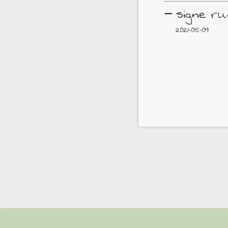
–
signe ru
2021-05-09