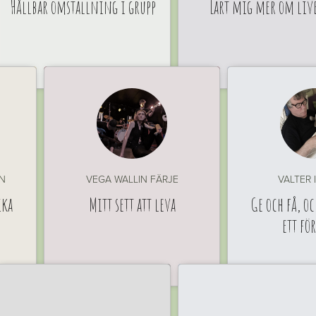
Hållbar omställning i grupp
Lärt mig mer om liv
N
VEGA WALLIN FÄRJE
VALTER 
ika
Mitt sett att leva
Ge och få, oc
ett fö