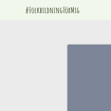
#FolkbildningFörMig