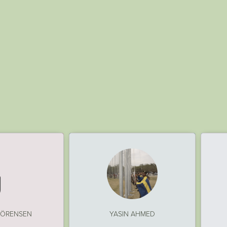

: SÖRENSEN
YASIN AHMED