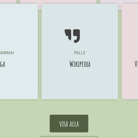

AMMAN
PALLE
ga
Wikipedia
V
visa alla