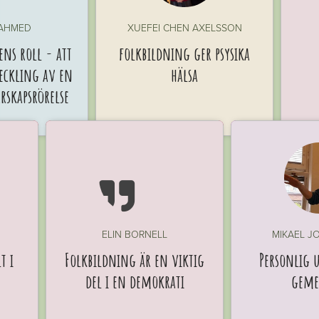
 AHMED
XUEFEI CHEN AXELSSON
ns roll - att
folkbildning ger psysika
veckling av en
hälsa
skapsrörelse

ELIN BORNELL
MIKAEL 
t i
Folkbildning är en viktig
Personlig 
del i en demokrati
geme