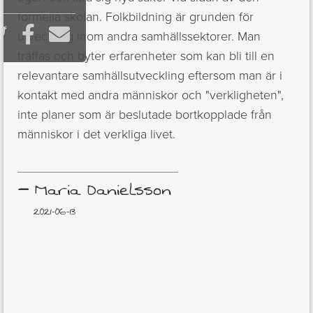
formella skolan. Folkbildning är grunden för



utveckling inom andra samhällssektorer. Man
träffas och byter erfarenheter som kan bli till en
relevantare samhällsutveckling eftersom man är i
kontakt med andra människor och "verkligheten",
inte planer som är beslutade bortkopplade från
människor i det verkliga livet.
–
Maria Danielsson
2021-06-13