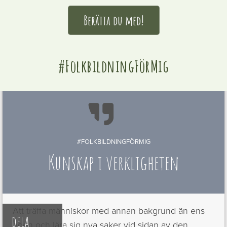
Berätta du med!
#FolkbildningFörMig

#FOLKBILDNINGFÖRMIG
Kunskap i verkligheten
Att träffa människor med annan bakgrund än ens
dela
egen och lära sig nya saker vid sidan av den