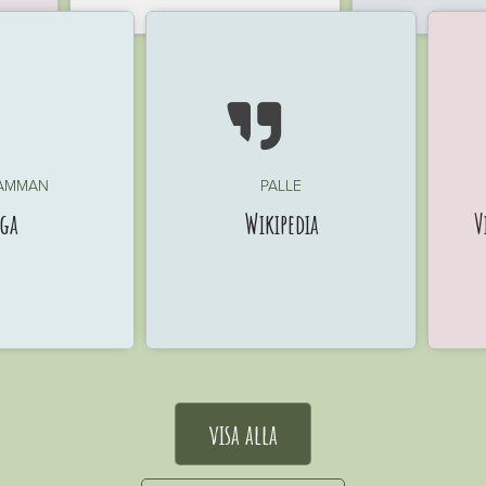

AMMAN
PALLE
ga
Wikipedia
V
visa alla