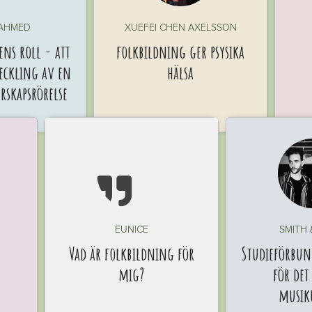
 AHMED
XUEFEI CHEN AXELSSON
ns roll - att
folkbildning ger psysika
veckling av en
hälsa
skapsrörelse

EUNICE
SMITH 
Vad är folkbildning för
Studieförbun
mig?
för det
musik