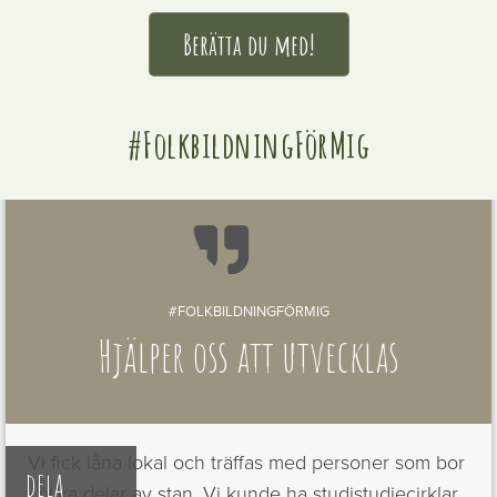
Berätta du med!
#FolkbildningFörMig

#FOLKBILDNINGFÖRMIG
Hjälper oss att utvecklas
Vi fick låna lokal och träffas med personer som bor
dela
i olika delar av stan. Vi kunde ha studistudiecirklar,