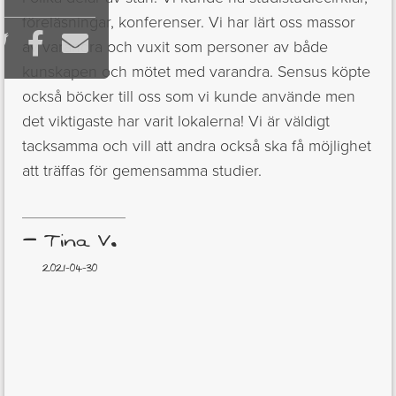
föreläsningar, konferenser. Vi har lärt oss massor



av varandra och vuxit som personer av både
kunskapen och mötet med varandra. Sensus köpte
också böcker till oss som vi kunde använde men
det viktigaste har varit lokalerna! Vi är väldigt
tacksamma och vill att andra också ska få möjlighet
att träffas för gemensamma studier.
–
Tina V.
2021-04-30