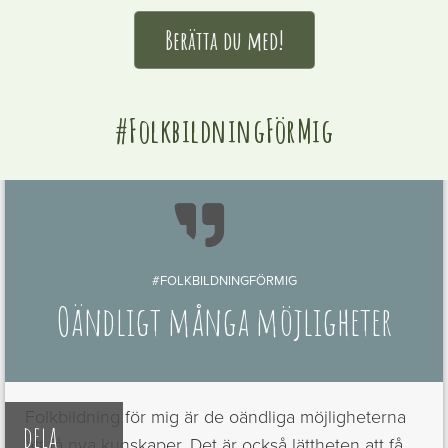
Berätta du med!
#FolkbildningFörMig

#FOLKBILDNINGFÖRMIG
Oändligt många möjligheter
Folkbildning för mig är de oändliga möjligheterna
dela
att få nya kunskaper. Det är också lättheten att få