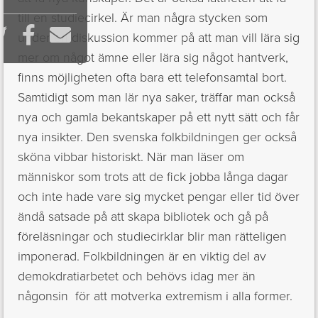
till en studiecirkel. Är man några stycken som



under en diskussion kommer på att man vill lära sig
mer om något ämne eller lära sig något hantverk,
finns möjligheten ofta bara ett telefonsamtal bort.
Samtidigt som man lär nya saker, träffar man också
nya och gamla bekantskaper på ett nytt sätt och får
nya insikter. Den svenska folkbildningen ger också
sköna vibbar historiskt. När man läser om
människor som trots att de fick jobba långa dagar
och inte hade vare sig mycket pengar eller tid över
ändå satsade på att skapa bibliotek och gå på
föreläsningar och studiecirklar blir man rätteligen
imponerad. Folkbildningen är en viktig del av
demokdratiarbetet och behövs idag mer än
någonsin för att motverka extremism i alla former.