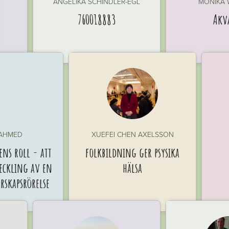
ANGELIKA SCHINDLER-EGL
MONIKA
760018883
Akv
 AHMED
XUEFEI CHEN AXELSSON
ns roll - att
folkbildning ger psysika
veckling av en
hälsa
skapsrörelse