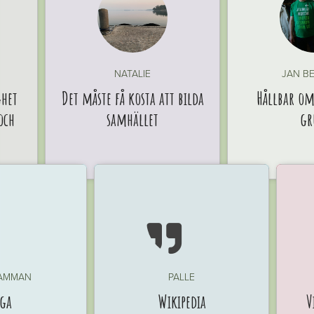
NATALIE
JAN B
ghet
Det måste få kosta att bilda
Hållbar om
och
samhället
gr

AMMAN
PALLE
ga
Wikipedia
V