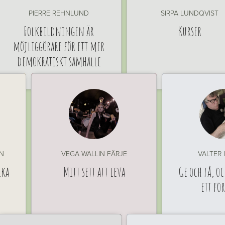
PIERRE REHNLUND
SIRPA LUNDQVIST
Folkbildningen är
Kurser
möjliggörare för ett mer
demokratiskt samhälle
N
VEGA WALLIN FÄRJE
VALTER 
ika
Mitt sett att leva
Ge och få, oc
ett fö