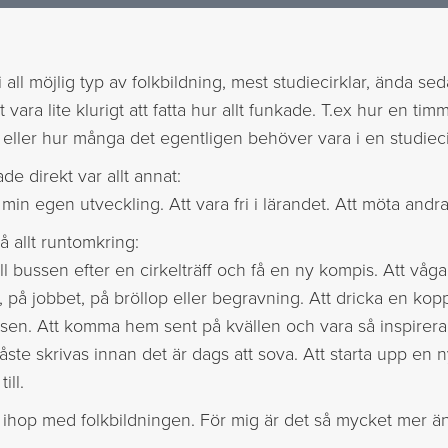
i all möjlig typ av folkbildning, mest studiecirklar, ända se
vara lite klurigt att fatta hur allt funkade. T.ex hur en timm
eller hur många det egentligen behöver vara i en studieci
de direkt var allt annat:
 min egen utveckling. Att vara fri i lärandet. Att möta and
å allt runtomkring:
ill bussen efter en cirkelträff och få en ny kompis. Att våga
 på jobbet, på bröllop eller begravning. Att dricka en kopp
sen. Att komma hem sent på kvällen och vara så inspirerad
måste skrivas innan det är dags att sova. Att starta upp en 
ill.
i ihop med folkbildningen. För mig är det så mycket mer ä