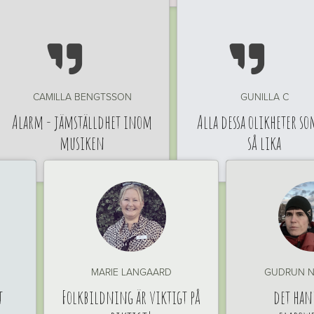


CAMILLA BENGTSSON
GUNILLA C
Alarm - jämställdhet inom
Alla dessa olikheter so
musiken
så lika
MARIE LANGAARD
GUDRUN N
t
Folkbildning är viktigt på
det han