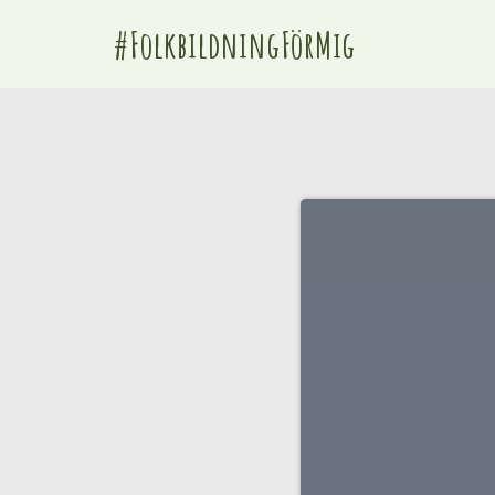
#FolkbildningFörMig