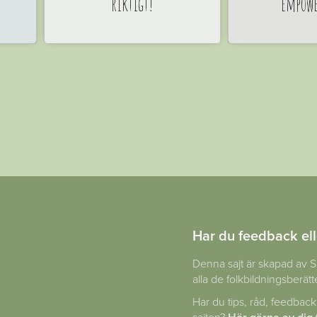
riktigt!
empow
Har du feedback ell
Denna sajt är skapad av S
alla de folkbildningsberätte
Har du tips, råd, feedback