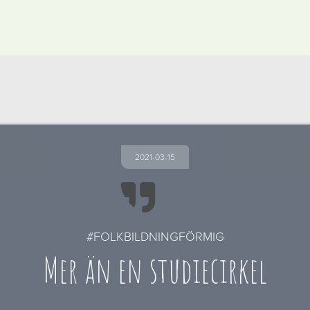
2021-03-15

#FOLKBILDNINGFÖRMIG
Mer än en studiecirkel