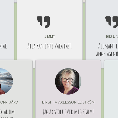

JIMMY
IRIS L
m är
Alla kan inte vara bäst.
Allmänt ej
angelägen
ORRFJÄRD
BIRGITTA AXELSSON EDSTRÖM
dlar om
Jag är stolt över mig själv!