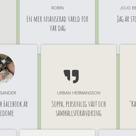
ROBIN
JOJO B
En mer nyanserad värld för
Jag är st
var dag

ISANDER
URBAN HERMANSSON
h Facebook är
Soppa, personlig växt och
"Ka
redöme
samhällsförändring