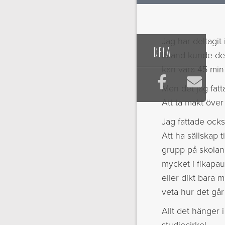
Jag har deltagit 
dela
Ibland kunde det 
kan vara 45 min 



Men det jag fatta
Att ta makt över
Jag fattade ocks
Att ha sällskap t
grupp på skolan,
mycket i fikapau
eller dikt bara 
veta hur det går t
Allt det hänger 