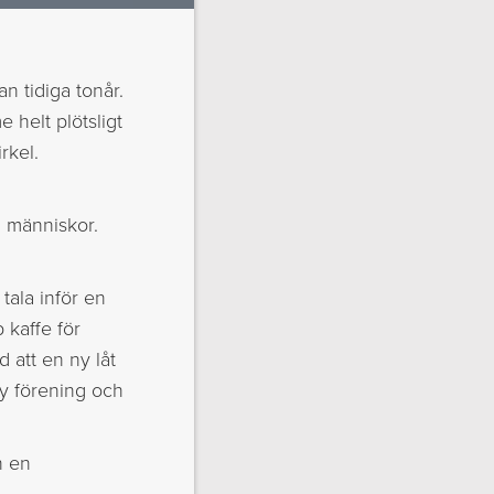
dan tidiga tonår.
e helt plötsligt
rkel.
ra människor.
 tala inför en
 kaffe för
 att en ny låt
ny förening och
n en