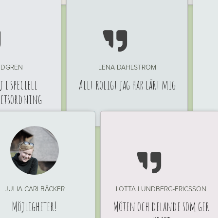


INDGREN
LENA DAHLSTRÖM
 i speciell
Allt roligt jag har lärt mig
hetsordning

JULIA CARLBÄCKER
LOTTA LUNDBERG-ERICSSON
Möjligheter!
Möten och delande som ger